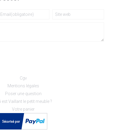
Cgv
Mentions légales
Poser une question
 est Vaillant le petit meuble ?
Votre panier