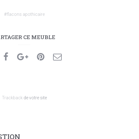
#flacons apothicaire
ARTAGER CE MEUBLE
Trackback
de votre site
STION