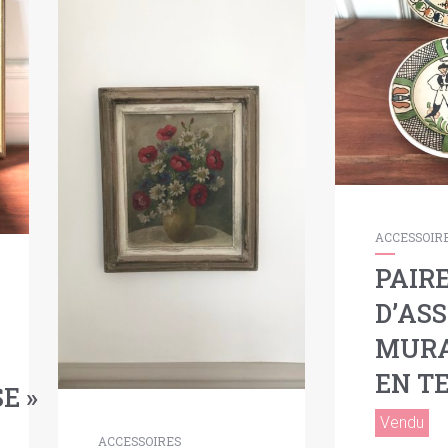
ACCESSOIR
PAIR
D’AS
MUR
EN T
E »
Vendu
ACCESSOIRES