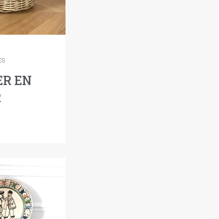
ES
ER EN
R