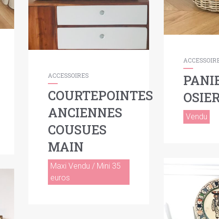
ACCESSOIR
ACCESSOIRES
PANI
COURTEPOINTES
OSIE
ANCIENNES
Vendu
COUSUES
MAIN
Maxi Vendu / Mini 35
euros