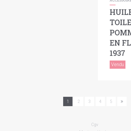
ACCESSOIR
HUIL
TOILE
POMM
EN FL
1937
Vendu
1
2
3
4
5
Cgv