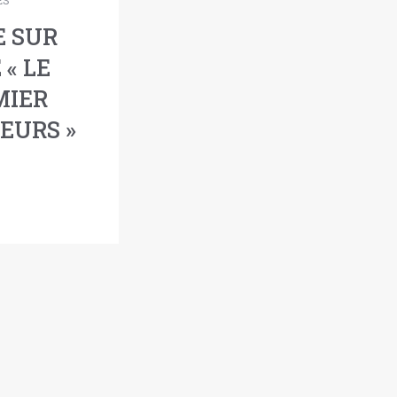
ES
E SUR
 « LE
IER
EURS »