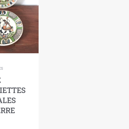
ES
E
SIETTES
ALES
ERRE