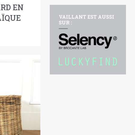
RD EN
ÏQUE
VAILLANT EST AUSSI
SUR :